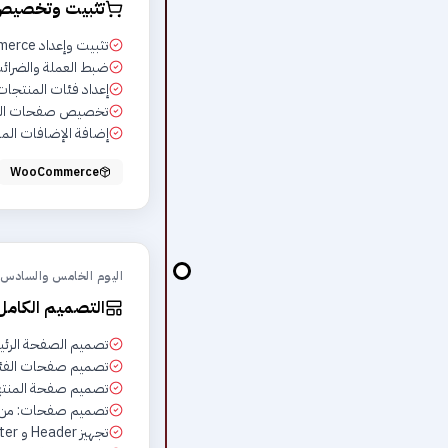
تثبيت وتخصيص oCommerce
تثبيت وإعداد WooCommerce الأساسي
ضبط العملة والضرائب
إعداد فئات المنتجات والسم
تخصيص صفحات السل
إضافة الإضافات المه
WooCommerce
اليوم الخامس والسادس
التصميم الكام
تصميم الصفحة الرئيسي
تصميم صفحات الفئا
تصميم صفحة المنتج 
تصميم صفحات: من ن
تجهيز Header و Footer بشكل متقن