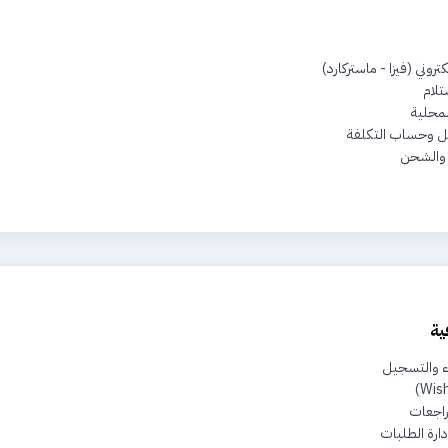
تروني (فيزا - ماستركارد)
تلام
محلية
يل وحساب التكلفة
 والشحن
ية
ء والتسجيل
راجعات
دارة الطلبات