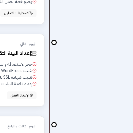
وضع خطة العمل الت
التخطيط · التحليل
اليوم الثاني
إعداد البيئة التق
حجز الاستضافة واسم النط
تثبيت WordPress وإعدادات الأمان
تثبيت شهادة SSL للحماية
إعداد قاعدة البيانات
الإعداد التقني
اليوم الثالث والرابع