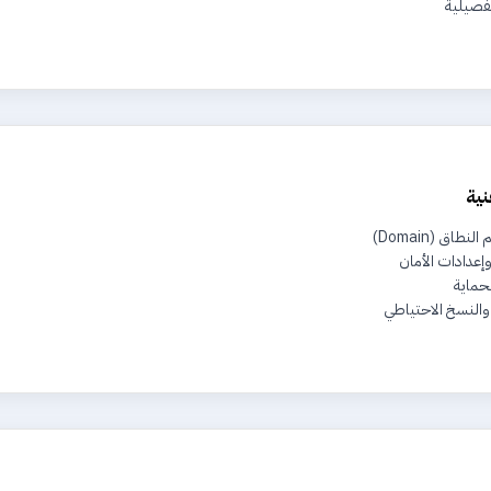
فصيلية
نية
اق (Domain)
 والنسخ الاحتياطي