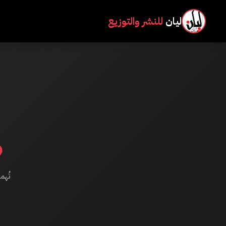
ليان
للنشر والتوزيع
م
تُهم