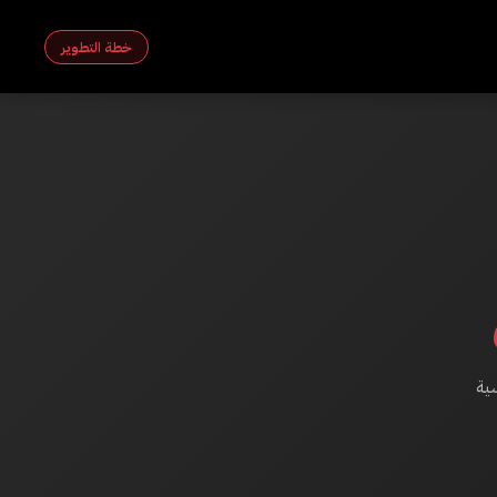
خطة التطوير
سية